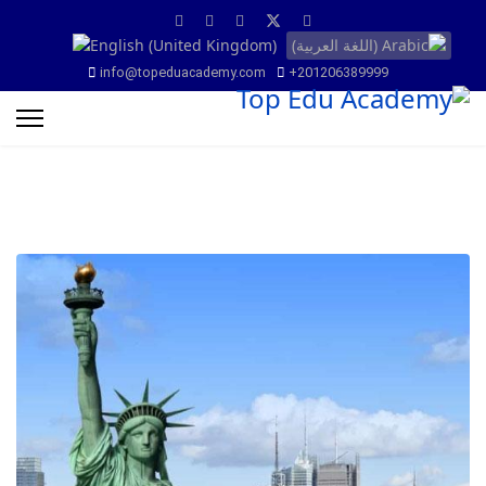
info@topeduacademy.com
+201206389999