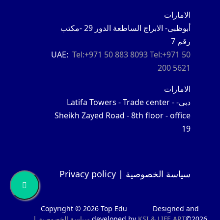
الدراسة في بريطانيا : ليس من المستغرب كون المملكة المتحدة
الامارات
حاليا ثاني أكبر وجهة شعبية…
أبوظبى- الابراج الساطعة الدور 29 -مكتب
رقم 7
المزيد
UAE:
Tel:+971 50 883 8093
Tel:+971 50
الدراسة في الصين
200 5621
عن الصين: عندما نتحدث عن الصين كوجهة دراسية للطلاب
الامارات
الدوليين فالأمر يختلف عن باقي الوجهات…
دبى-
Latifa Towers - Trade center -
المزيد
Sheikh Zayed Road - 8th floor - office
19
الدراسة في روسيا
عن روسيا: تتمتع روسيا بتعليم راقٍ في مصاف الدول المتقدمة
في الترتيب الـ 49 في مؤشر…
سياسة الخصوصية | Privacy policy
المزيد
الدراسة في النمسا
Copyright © 2026 Top Edu
Designed and
©2026
LIFE ART
KSI &
developed by
سياسة الخصوصية |