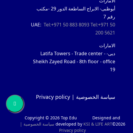
الامارات
حاليا ثاني أكبر وجهة شعبية…
أبوظبى- الابراج الساطعة الدور 29 -مكتب
رقم 7
المزيد
UAE:
Tel:+971 50 883 8093
Tel:+971 50
الدراسة في الصين
200 5621
عن الصين: عندما نتحدث عن الصين كوجهة دراسية للطلاب
الامارات
الدوليين فالأمر يختلف عن باقي الوجهات…
دبى-
Latifa Towers - Trade center -
المزيد
Sheikh Zayed Road - 8th floor - office
19
الدراسة في روسيا
عن روسيا: تتمتع روسيا بتعليم راقٍ في مصاف الدول المتقدمة
في الترتيب الـ 49 في مؤشر…
سياسة الخصوصية | Privacy policy
المزيد
الدراسة في النمسا
Copyright © 2026 Top Edu
Designed and
©2026
LIFE ART
KSI &
developed by
سياسة الخصوصية |
Privacy policy
المزيد